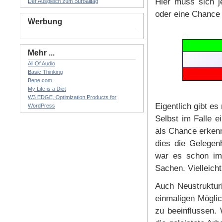
Hier muss sich j
Der Ausgleich zum Büroalltag
oder eine Chance 
Werbung
Mehr ...
All Of Audio
Basic Thinking
Bene.com
My Life is a Diet
W3 EDGE, Optimization Products for
Eigentlich gibt es 
WordPress
Selbst im Falle 
als Chance erken
dies die Gelegen
war es schon im
Sachen. Vielleicht
Auch Neustruktur
einmaligen Möglic
zu beeinflussen. 