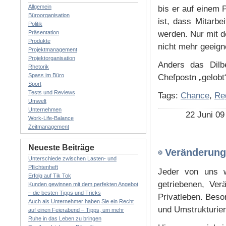
Allgemein
bis er auf einem 
Büroorganisation
ist, dass Mitarbe
Politik
Präsentation
werden. Nur mit d
Produkte
nicht mehr geeign
Projektmanagement
Projektorganisation
Anders das Dilbe
Rhetorik
Spass im Büro
Chefpostn „gelobt
Sport
Tests und Reviews
Tags:
Chance
,
Re
Umwelt
Unternehmen
22 Juni 09
Work-Life-Balance
Zeitmanagement
Neueste Beiträge
Veränderung
Unterschiede zwischen Lasten- und
Pflichtenheft
Jeder von uns w
Erfolg auf Tik Tok
getriebenen, Ver
Kunden gewinnen mit dem perfekten Angebot
– die besten Tipps und Tricks
Privatleben. Beson
Auch als Unternehmer haben Sie ein Recht
und Umstrukturie
auf einen Feierabend – Tipps, um mehr
Ruhe in das Leben zu bringen