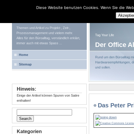
Diese Website benutzen Cookies. Wenn Sie die Web
Tag Your Life
Akzeptie
Themen und Artikel zu Projekt-, Zeit-,
Prozessmanagement und vielem mehr.
Tag Your Life
Alles für den Büroalltag, verständlich erklärt,
Der Office A
immer auch mit etwas Spass ...
Home
Rund um den Büroalltag mit
Hardwareempfehlungen, die
Sitemap
und sollen.
Hinweis:
Einige der Artikel können Spuren von Satire
enthalten!
Das Peter Pr
Kategorien