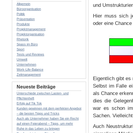
Allgemein
und Umstrukturie
Büroorganisation
Politik
Hier muss sich j
Präsentation
oder eine Chance 
Produkte
Projektmanagement
Projektorganisation
Rhetorik
Spass im Büro
Sport
Tests und Reviews
Umwelt
Unternehmen
Work-Life-Balance
Zeitmanagement
Eigentlich gibt es 
Selbst im Falle 
Neueste Beiträge
als Chance erken
Unterschiede zwischen Lasten- und
Pflichtenheft
dies die Gelegen
Erfolg auf Tik Tok
war es schon im
Kunden gewinnen mit dem perfekten Angebot
– die besten Tipps und Tricks
Sachen. Vielleicht
Auch als Unternehmer haben Sie ein Recht
auf einen Feierabend – Tipps, um mehr
Auch Neustruktur
Ruhe in das Leben zu bringen