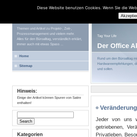
Diese Website benutzen Cookies. Wenn Sie die Web
Tag Your Life
Akzeptie
Themen und Artikel zu Projekt-, Zeit-,
Prozessmanagement und vielem mehr.
Tag Your Life
Alles für den Büroalltag, verständlich erklärt,
Der Office A
immer auch mit etwas Spass ...
Home
Rund um den Büroalltag mit
Hardwareempfehlungen, die
Sitemap
und sollen.
Hinweis:
Einige der Artikel können Spuren von Satire
enthalten!
Veränderung
Jeder von uns w
getriebenen, Ver
Kategorien
Privatleben. Beson