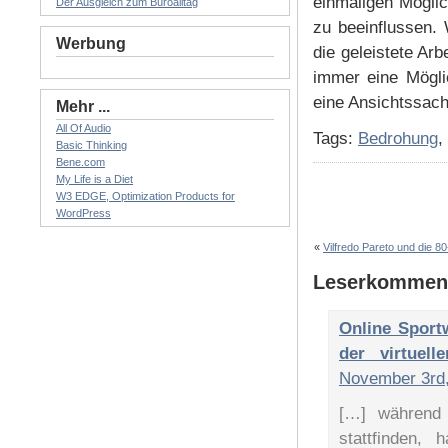
einmaligen Möglic
Der Ausgleich zum Büroalltag
zu beeinflussen. 
Werbung
die geleistete Ar
immer eine Mögli
eine Ansichtssac
Mehr ...
All Of Audio
Tags:
Bedrohung
,
Basic Thinking
Bene.com
My Life is a Diet
W3 EDGE, Optimization Products for
WordPress
«
Vilfredo Pareto und die 8
Leserkommen
Online Sport
der virtuel
November 3rd,
[…] während 
stattfinden,