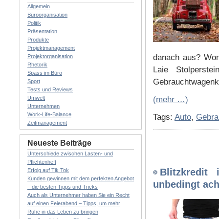
Allgemein
Büroorganisation
Politik
Präsentation
Produkte
Projektmanagement
danach aus? Wora
Projektorganisation
Rhetorik
Laie Stolperste
Spass im Büro
Gebrauchtwagenk
Sport
Tests und Reviews
Umwelt
(mehr …)
Unternehmen
Work-Life-Balance
Tags:
Auto
,
Gebra
Zeitmanagement
Neueste Beiträge
Unterschiede zwischen Lasten- und
Pflichtenheft
Blitzkredit
Erfolg auf Tik Tok
Kunden gewinnen mit dem perfekten Angebot
unbedingt ach
– die besten Tipps und Tricks
Auch als Unternehmer haben Sie ein Recht
auf einen Feierabend – Tipps, um mehr
Ruhe in das Leben zu bringen