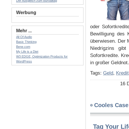
Der Ausgleich zum Büroalltag
Werbung
oder Sofortkredit
Mehr ...
Bewilligung des
All Of Audio
überwiesen. Der M
Basic Thinking
Bene.com
Niedrigzins gib
My Life is a Diet
Sofortkredite. Kr
W3 EDGE, Optimization Products for
WordPress
in großer Geldnot
Tags:
Geld
,
Kredit
16 
Cooles Case