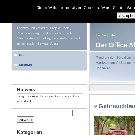
Diese Website benutzen Cookies. Wenn Sie die Web
Tag Your Life
Akzeptie
Themen und Artikel zu Projekt-, Zeit-,
Prozessmanagement und vielem mehr.
Tag Your Life
Alles für den Büroalltag, verständlich erklärt,
Der Office A
immer auch mit etwas Spass ...
Home
Rund um den Büroalltag mit
Hardwareempfehlungen, die
Sitemap
und sollen.
Hinweis:
Einige der Artikel können Spuren von Satire
enthalten!
Gebrauchtwa
Kategorien