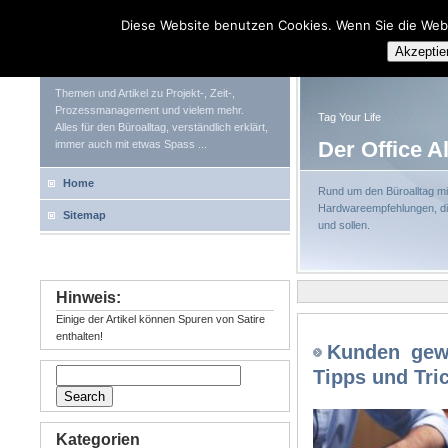
Diese Website benutzen Cookies. Wenn Sie die Web
Tag Your Life
Akzeptie
Themen und Artikel zu Projekt-, Zeit-,
Prozessmanagement und vielem mehr.
Tag Your Life
Alles für den Büroalltag, verständlich erklärt,
Der Office A
immer auch mit etwas Spass ...
Home
Rund um den Büroalltag mit
Hardwareempfehlungen, die
Sitemap
und sollen.
Hinweis:
Einige der Artikel können Spuren von Satire
enthalten!
Kunden gew
Tipps und Tri
Kategorien