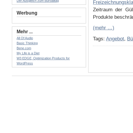
Der Ausgleich zum Büroalltag
Freizeichnungskl
Zeitraum der Gül
Werbung
Produkte beschrä
(mehr …)
Mehr ...
Tags:
Angebot
,
Bü
All Of Audio
Basic Thinking
Bene.com
My Life is a Diet
W3 EDGE, Optimization Products for
WordPress