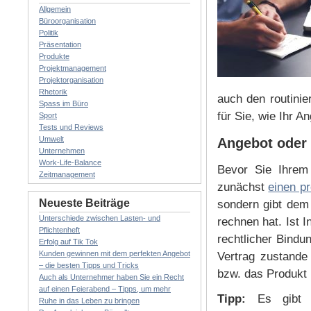
Allgemein
Büroorganisation
Politik
Präsentation
Produkte
Projektmanagement
Projektorganisation
Rhetorik
auch den routinie
Spass im Büro
für Sie, wie Ihr 
Sport
Tests und Reviews
Umwelt
Angebot oder
Unternehmen
Work-Life-Balance
Bevor Sie Ihrem 
Zeitmanagement
zunächst
einen p
Neueste Beiträge
sondern gibt dem 
Unterschiede zwischen Lasten- und
rechnen hat. Ist 
Pflichtenheft
rechtlicher Bindu
Erfolg auf Tik Tok
Kunden gewinnen mit dem perfekten Angebot
Vertrag zustande
– die besten Tipps und Tricks
bzw. das Produkt l
Auch als Unternehmer haben Sie ein Recht
auf einen Feierabend – Tipps, um mehr
Tipp:
Es gibt d
Ruhe in das Leben zu bringen