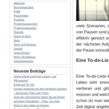
Allgemein
Büroorganisation
Politik
Präsentation
Produkte
Projektmanagement
viele Szenarien, 
Projektorganisation
von Pausen sind j
Rhetorik
Spass im Büro
effektiv genutzt 
Sport
der nächsten Aufg
Tests und Reviews
Umwelt
die Pause sinnvol
Unternehmen
Work-Life-Balance
Eine To-do-Lis
Zeitmanagement
Neueste Beiträge
Eine To-do-Liste 
Unterschiede zwischen Lasten- und
Pflichtenheft
Leben sehr sinnvo
Erfolg auf Tik Tok
verlieren und gi
Kunden gewinnen mit dem perfekten Angebot
– die besten Tipps und Tricks
müssen und welche
Auch als Unternehmer haben Sie ein Recht
schon ist man wi
auf einen Feierabend – Tipps, um mehr
Ruhe in das Leben zu bringen
Zeit digital ange