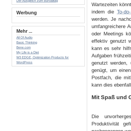
Der Ausgleich zum Büroalltag
Wartezeiten könnt
indem die
To-do-
Werbung
werden. Je nachd
umfangreichere A
Mehr ...
oder Meetings kö
All Of Audio
effektiv genutzt
Basic Thinking
Bene.com
kann es sehr hilf
My Life is a Diet
Aufgaben frühzeiti
W3 EDGE, Optimization Products for
genutzt werden, 
WordPress
genügt, um einen
Postfach, die mi
kann dies ebenfall
Mit Spaß und 
Die unvorherge
Produktivität g