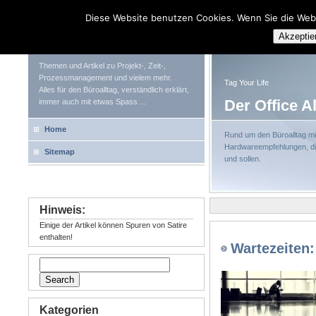
Diese Website benutzen Cookies. Wenn Sie die Web
Tag Your Life
Akzeptie
Themen und Artikel zu Projekt-, Zeit-,
Prozessmanagement und vielem mehr.
Tag Your Life
Alles für den Büroalltag, verständlich erklärt,
Der Office A
immer auch mit etwas Spass ...
Home
Rund um den Büroalltag mit
Hardwareempfehlungen, die
Sitemap
und sollen.
Hinweis:
Einige der Artikel können Spuren von Satire
enthalten!
Wartezeiten:
Kategorien