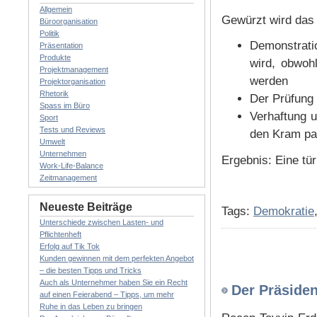
Allgemein
Gewürzt wird das
Büroorganisation
Politik
Demonstrati
Präsentation
Produkte
wird, obwoh
Projektmanagement
werden
Projektorganisation
Rhetorik
Der Prüfung 
Spass im Büro
Verhaftung u
Sport
Tests und Reviews
den Kram p
Umwelt
Unternehmen
Ergebnis: Eine tü
Work-Life-Balance
Zeitmanagement
Neueste Beiträge
Tags:
Demokratie
Unterschiede zwischen Lasten- und
Pflichtenheft
Erfolg auf Tik Tok
Kunden gewinnen mit dem perfekten Angebot
– die besten Tipps und Tricks
Auch als Unternehmer haben Sie ein Recht
Der Präsiden
auf einen Feierabend – Tipps, um mehr
Ruhe in das Leben zu bringen