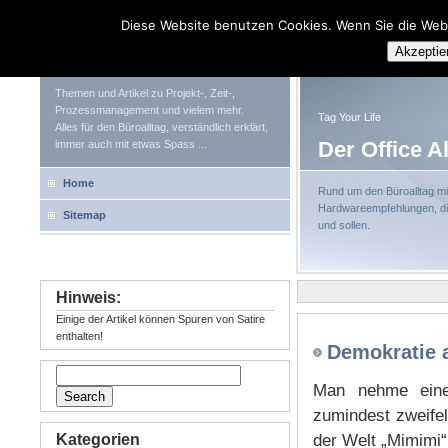
Diese Website benutzen Cookies. Wenn Sie die Web
Tag Your Life
Akzeptie
Themen und Artikel zu Projekt-, Zeit-,
Prozessmanagement und vielem mehr.
Tag Your Life
Alles für den Büroalltag, verständlich erklärt,
Der Office A
immer auch mit etwas Spass ...
Home
Rund um den Büroalltag mit
Hardwareempfehlungen, die
Sitemap
und sollen.
Hinweis:
Einige der Artikel können Spuren von Satire
enthalten!
Demokratie a
Man nehme einen
zumindest zweifelh
Kategorien
der Welt „Mimimi“