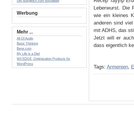
Recep Tayyip Erdo
Der Ausgleich zum Büroalltag
Leberwurst. Die 
Werbung
wie ein kleines 
anderen sind viel
mit ADHS, das stil
Mehr ...
Jetzt will er au
All Of Audio
Basic Thinking
dass eigentlich kei
Bene.com
My Life is a Diet
W3 EDGE, Optimization Products for
WordPress
Tags:
Armenien
,
E