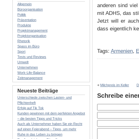
Allgemein
anderen sind viel
Büroorganisation
mit ADHS, das stil
Politik
Präsentation
Jetzt will er au
Produkte
dass eigentlich kei
Projektmanagement
Projektorganisation
Rhetorik
Spass im Büro
Tags:
Armenien
,
E
Sport
Tests und Reviews
Umwelt
Unternehmen
Work-Life-Balance
Zeitmanagement
«
Milchpreis im Keller
D
Neueste Beiträge
Schreibe ein
Unterschiede zwischen Lasten- und
Pflichtenheft
Erfolg auf Tik Tok
Kunden gewinnen mit dem perfekten Angebot
– die besten Tipps und Tricks
Auch als Unternehmer haben Sie ein Recht
auf einen Feierabend – Tipps, um mehr
Ruhe in das Leben zu bringen