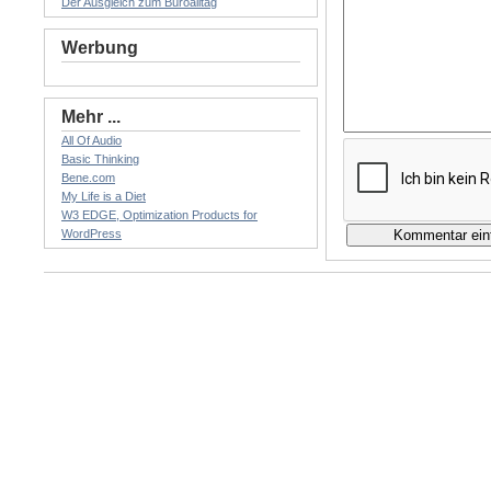
Der Ausgleich zum Büroalltag
Werbung
Mehr ...
All Of Audio
Basic Thinking
Bene.com
My Life is a Diet
W3 EDGE, Optimization Products for
WordPress