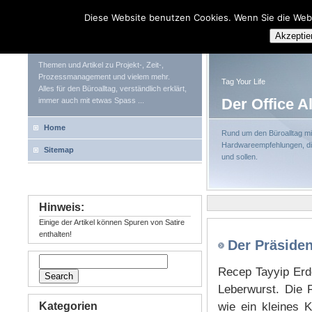
Diese Website benutzen Cookies. Wenn Sie die Web
Tag Your Life
Akzeptie
Themen und Artikel zu Projekt-, Zeit-,
Prozessmanagement und vielem mehr.
Tag Your Life
Alles für den Büroalltag, verständlich erklärt,
Der Office A
immer auch mit etwas Spass ...
Home
Rund um den Büroalltag mit
Hardwareempfehlungen, die
Sitemap
und sollen.
Hinweis:
Einige der Artikel können Spuren von Satire
enthalten!
Der Präsiden
Recep Tayyip Erdo
Leberwurst. Die 
Kategorien
wie ein kleines 