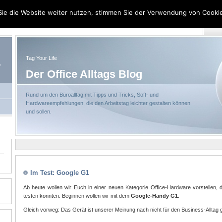
ie die Website weiter nutzen, stimmen Sie der Verwendung von Cookie
Sit
Tag Your Life
,
Der Office Alltags Blog
Rund um den Büroalltag mit Tipps und Tricks, Soft- und
Hardwareempfehlungen, die den Arbeitstag leichter gestalten können
und sollen.
Im Test: Google G1
Ab heute wollen wir Euch in einer neuen Kategorie Office-Hardware vorstellen,
testen konnten. Beginnen wollen wir mit dem
Google-Handy G1
.
Gleich vorweg: Das Gerät ist unserer Meinung nach nicht für den Business-Alltag 