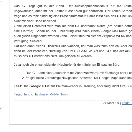
Das
G1
liegt gut in der Hand. Der Ausklappmechanismus für die Tasta
ungewöhnlich, aber mit der Tastatur lässt sich gut schreiben. Der Touch-Screen
träge und es fehlt eindeutig eine Bildschirmtastatur. Somit lässt sich das
G1
bei Te
nicht mit einer Hand bedienen.
Ohne einen Datentarif wird man mit dem
G1
überhaupt nichts (am besten natürl
eine Flatrate). Schon bei der Einrichtung wird nach einem Google-Mail-Konto ge
auch gleich eingerichtet werden kann. Leider steht zu diesem Zeitpunkt WLAN noch
Verfügung. Schlecht!
Hat man dann dieses Hindernis überwunden, hat man was zum spielen. Aber auch
denn bei der intensiven Nutzung von UMTS, GSM, WLAN und GPS hält der Akku 
muss das
G1
wieder ans Netz, um geladen zu werden.
Jetzt noch die entscheidenden Nachteile für den täglichen Einsatz im Büro:
Das G1 kann nicht (auch nicht mit Zusatzsoftware) mit Exchange oder Lot
Es gibt keine vernünftige Navigations-Software. Mit Google-Maps kann man 
Fazit: Das
Google G1
ist für Privatanwender in Ordnung, aber taugt nicht fürs Bür
Tags:
Handy
,
Hardware
,
Mobile
,
Tools
27 März 09 |
Tests 
ot