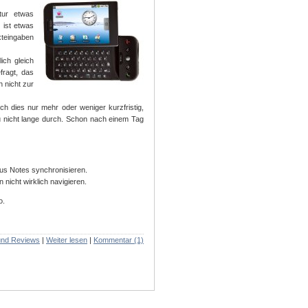
tur etwas
 ist etwas
xteingaben
ich gleich
fragt, das
 nicht zur
 dies nur mehr oder weniger kurzfristig,
nicht lange durch. Schon nach einem Tag
us Notes synchronisieren.
nicht wirklich navigieren.
o.
und Reviews
|
Weiter lesen
|
Kommentar (1)