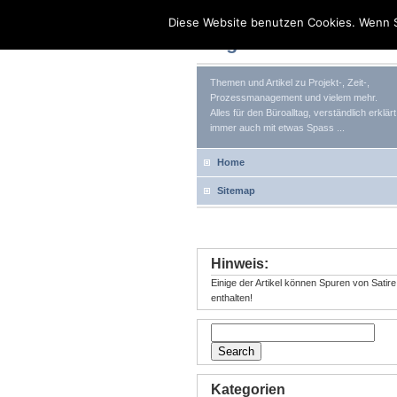
Diese Website benutzen Cookies. Wenn S
Tag Your Life
Themen und Artikel zu Projekt-, Zeit-,
Prozessmanagement und vielem mehr.
Alles für den Büroalltag, verständlich erklärt
immer auch mit etwas Spass ...
Home
Sitemap
Hinweis:
Einige der Artikel können Spuren von Satire
enthalten!
Kategorien