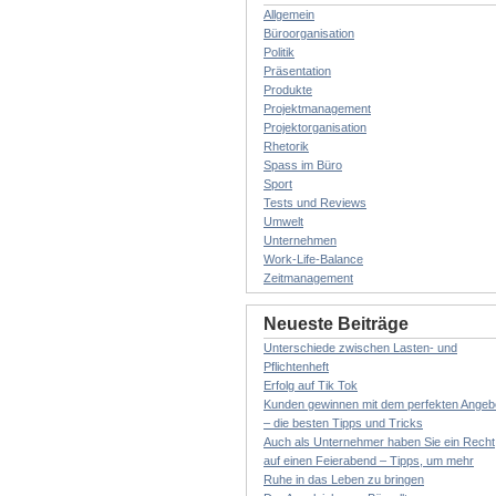
Allgemein
Büroorganisation
Politik
Präsentation
Produkte
Projektmanagement
Projektorganisation
Rhetorik
Spass im Büro
Sport
Tests und Reviews
Umwelt
Unternehmen
Work-Life-Balance
Zeitmanagement
Neueste Beiträge
Unterschiede zwischen Lasten- und
Pflichtenheft
Erfolg auf Tik Tok
Kunden gewinnen mit dem perfekten Angeb
– die besten Tipps und Tricks
Auch als Unternehmer haben Sie ein Recht
auf einen Feierabend – Tipps, um mehr
Ruhe in das Leben zu bringen