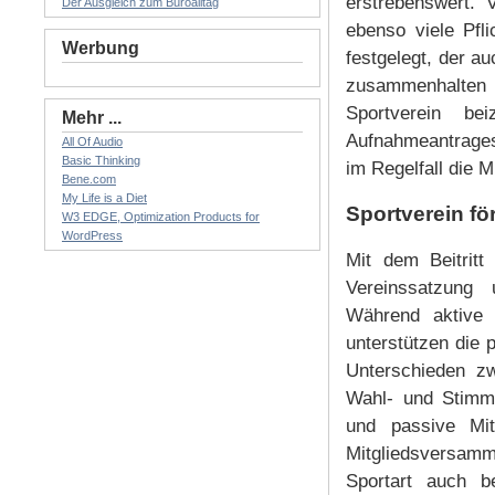
erstrebenswert. 
Der Ausgleich zum Büroalltag
ebenso viele Pf
Werbung
festgelegt, der au
zusammenhalten 
Sportverein be
Mehr ...
Aufnahmeantrages
All Of Audio
Basic Thinking
im Regelfall die 
Bene.com
My Life is a Diet
Sportverein f
W3 EDGE, Optimization Products for
WordPress
Mit dem Beitritt
Vereinssatzung 
Während aktive 
unterstützen die 
Unterschieden zw
Wahl- und Stimmr
und passive Mit
Mitgliedsversamml
Sportart auch b