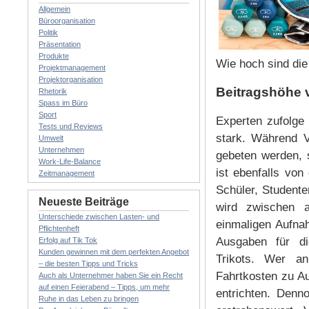
Allgemein
Büroorganisation
Politik
Präsentation
Produkte
Wie hoch sind die 
Projektmanagement
Projektorganisation
Beitragshöhe 
Rhetorik
Spass im Büro
Sport
Experten zufolge 
Tests und Reviews
stark. Während V
Umwelt
Unternehmen
gebeten werden, 
Work-Life-Balance
ist ebenfalls von
Zeitmanagement
Schüler, Student
Neueste Beiträge
wird zwischen a
Unterschiede zwischen Lasten- und
einmaligen Aufna
Pflichtenheft
Ausgaben für di
Erfolg auf Tik Tok
Kunden gewinnen mit dem perfekten Angebot
Trikots. Wer a
– die besten Tipps und Tricks
Fahrtkosten zu Au
Auch als Unternehmer haben Sie ein Recht
auf einen Feierabend – Tipps, um mehr
entrichten. Denno
Ruhe in das Leben zu bringen