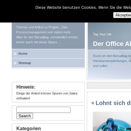
Diese Website benutzen Cookies. Wenn Sie die Web
Tag Your Life
Akzeptie
Themen und Artikel zu Projekt-, Zeit-,
Prozessmanagement und vielem mehr.
Tag Your Life
Alles für den Büroalltag, verständlich erklärt,
Der Office A
immer auch mit etwas Spass ...
Home
Rund um den Büroalltag mit
Hardwareempfehlungen, die
Sitemap
und sollen.
Hinweis:
Einige der Artikel können Spuren von Satire
enthalten!
Lohnt sich d
Kategorien