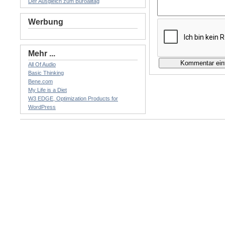
Der Ausgleich zum Büroalltag
Werbung
Mehr ...
All Of Audio
Basic Thinking
Bene.com
My Life is a Diet
W3 EDGE, Optimization Products for
WordPress