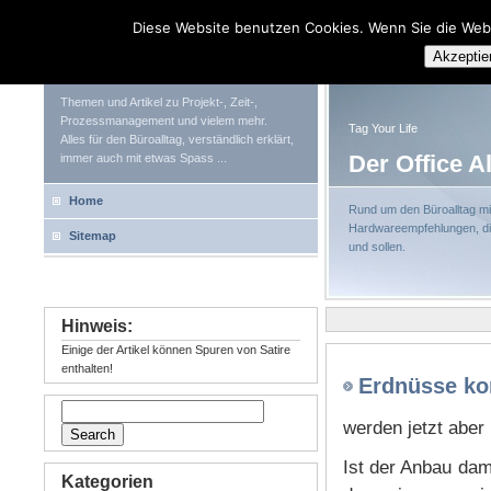
Diese Website benutzen Cookies. Wenn Sie die Web
Tag Your Life
Akzeptie
Themen und Artikel zu Projekt-, Zeit-,
Prozessmanagement und vielem mehr.
Tag Your Life
Alles für den Büroalltag, verständlich erklärt,
Der Office A
immer auch mit etwas Spass ...
Home
Rund um den Büroalltag mit
Hardwareempfehlungen, die
Sitemap
und sollen.
Hinweis:
Einige der Artikel können Spuren von Satire
enthalten!
Erdnüsse k
werden jetzt aber
Ist der Anbau dam
Kategorien