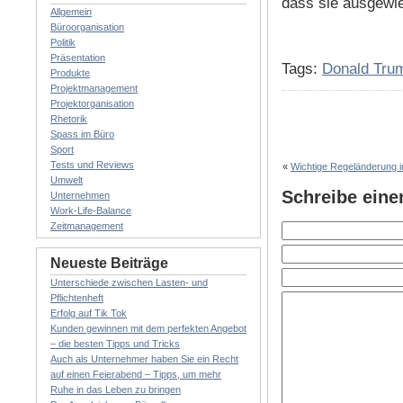
dass sie ausgewi
Allgemein
Büroorganisation
Politik
Präsentation
Tags:
Donald Tru
Produkte
Projektmanagement
Projektorganisation
Rhetorik
Spass im Büro
Sport
Tests und Reviews
«
Wichtige Regeländerung i
Umwelt
Schreibe ein
Unternehmen
Work-Life-Balance
Zeitmanagement
Neueste Beiträge
Unterschiede zwischen Lasten- und
Pflichtenheft
Erfolg auf Tik Tok
Kunden gewinnen mit dem perfekten Angebot
– die besten Tipps und Tricks
Auch als Unternehmer haben Sie ein Recht
auf einen Feierabend – Tipps, um mehr
Ruhe in das Leben zu bringen