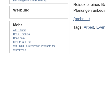
Der Ausgleich zum Büroalltag
Reiseziel eines B
Werbung
Planungen unbedin
(mehr …)
Mehr ...
Tags:
Arbeit
,
Even
All Of Audio
Basic Thinking
Bene.com
My Life is a Diet
W3 EDGE, Optimization Products for
WordPress