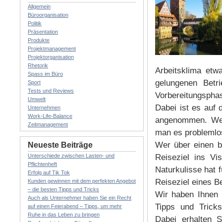
Allgemein
Büroorganisation
Politik
Präsentation
Produkte
Projektmanagement
Projektorganisation
Rhetorik
Arbeitsklima etw
Spass im Büro
gelungenen Betri
Sport
Tests und Reviews
Vorbereitungsphas
Umwelt
Dabei ist es auf 
Unternehmen
Work-Life-Balance
angenommen. Wen
Zeitmanagement
man es problemlos
Wer über einen be
Neueste Beiträge
Unterschiede zwischen Lasten- und
Reiseziel ins Vi
Pflichtenheft
Naturkulisse hat 
Erfolg auf Tik Tok
Reiseziel eines Be
Kunden gewinnen mit dem perfekten Angebot
– die besten Tipps und Tricks
Wir haben Ihnen i
Auch als Unternehmer haben Sie ein Recht
Tipps und Tricks
auf einen Feierabend – Tipps, um mehr
Ruhe in das Leben zu bringen
Dabei erhalten S