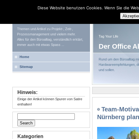
Diese Website benutzen Cookies. Wenn Sie die Web
Tag Your Life
Akzeptie
Themen und Artikel zu Projekt-, Zeit-,
Prozessmanagement und vielem mehr.
Tag Your Life
Alles für den Büroalltag, verständlich erklärt,
Der Office A
immer auch mit etwas Spass ...
Home
Rund um den Büroalltag mit
Hardwareempfehlungen, die
Sitemap
und sollen.
Hinweis:
Einige der Artikel können Spuren von Satire
enthalten!
Team-Motiv
Nürnberg pla
Kategorien