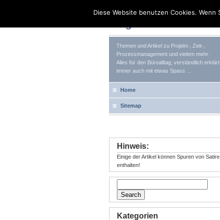
Diese Website benutzen Cookies. Wenn S
Tag Your Life
Themen und Artikel zu Projekt-, Zeit-,
Prozessmanagement und vielem mehr.
Alles für den Büroalltag, verständlich erklärt
immer auch mit etwas Spass ...
Home
Sitemap
Hinweis:
Einige der Artikel können Spuren von Satire
enthalten!
Kategorien