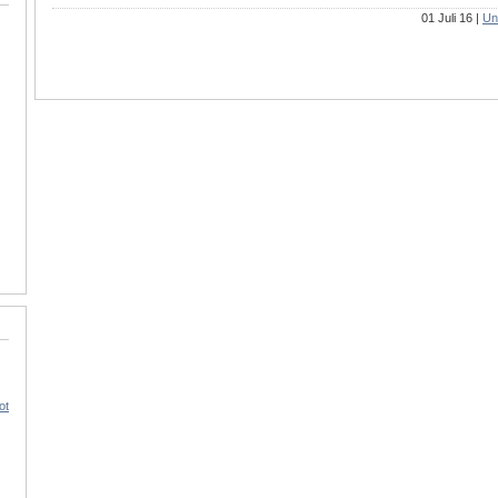
01 Juli 16 |
Un
ot