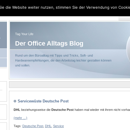
ie die Website weiter nutzen, stimmen Sie der Verwendung von Cookie
Sit
Tag Your Life
,
Der Office Alltags Blog
Rund um den Büroalltag mit Tipps und Tricks, Soft- und
Hardwareempfehlungen, die den Arbeitstag leichter gestalten können
und sollen.
Servicewüste Deutsche Post
DHL
beziehungsweise die
Deutsche Post
haben mal wieder mit ihrem nicht vorha
(mehr …)
Tags:
Deutsche Post
,
DHL
,
Service